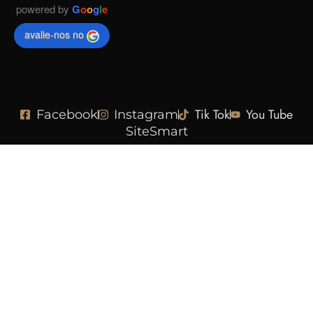
powered by
G
o
o
g
l
e
avalie-nos no
Tik Tok
You Tube
Facebook
Instagram
SiteSmart