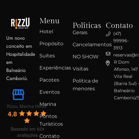
Menu
Políticas
Contato
Hotel
Gerais
(47)
Um novo
99996-
Propósito
Cancelamentos
conceito em
3913
Hospitalidade
reservas@r
Suítes
NO SHOW
em
R Dom
Experiências
Visitas
Afonso, 147
Balneário
Vila Real
Camboriú.
Pacotes
Política de
(Barra Sul) 
menores
Balneário
Eventos
Camboriú/
Marina
Rizzu Marina Hotel
4.8
Pontos
Turísticos
Baseado em 624
avaliações
Contato